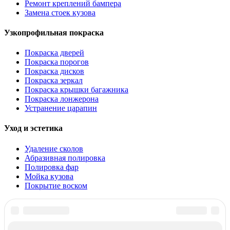
Ремонт креплений бампера
Замена стоек кузова
Узкопрофильная покраска
Покраска дверей
Покраска порогов
Покраска дисков
Покраска зеркал
Покраска крышки багажника
Покраска лонжерона
Устранение царапин
Уход и эстетика
Удаление сколов
Абразивная полировка
Полировка фар
Мойка кузова
Покрытие воском
Реклама на сайте
Если у Вас появились вопросы, пишите нам на
support@spravker.ru